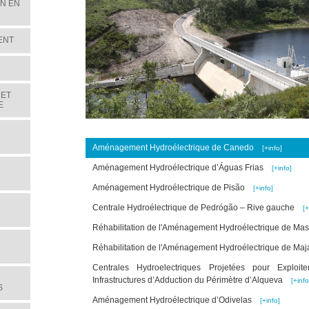
ON EN
ENT
 ET
E
Aménagement Hydroélectrique de Canedo
[+info]
Aménagement Hydroélectrique d’Águas Frias
[+info]
Aménagement Hydroélectrique de Pisão
[+info]
Centrale Hydroélectrique de Pedrógão – Rive gauche
[+
Réhabilitation de l'Aménagement Hydroélectrique de M
Réhabilitation de l'Aménagement Hydroélectrique de 
Centrales Hydroelectriques Projetées pour Explo
Infrastructures d’Adduction du Périmètre d’Alqueva
[+info
S
Aménagement Hydroélectrique d’Odivelas
[+info]