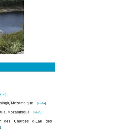
info]
assingir, Mozambique
[+info]
Majaua, Mozambique
[+info]
iter des Charges d’Eau des
]