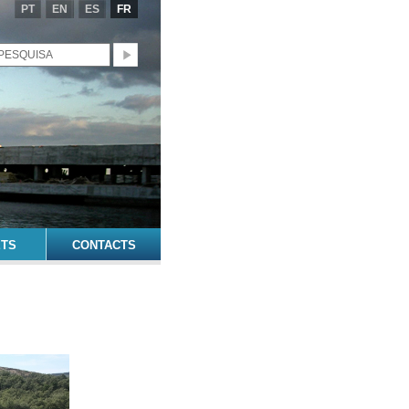
PT
EN
ES
FR
ETS
CONTACTS