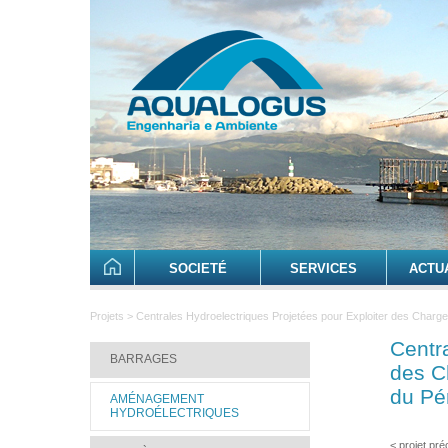
SOCIETÉ
SERVICES
ACTU
Projets > Centrales Hydroelectriques Projetées pour Exploiter des Charge
Centr
BARRAGES
des C
du Pé
AMÉNAGEMENT
HYDROÉLECTRIQUES
< projet pr