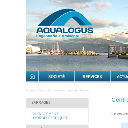
SOCIETÉ
SERVICES
ACTU
Projets > Centrale Hydroélectrique de Daivões
Centr
BARRAGES
< projet pr
AMÉNAGEMENT
HYDROÉLECTRIQUES