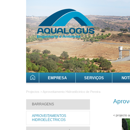
EMPRESA
SERVIÇOS
NOT
Projectos > Aproveitamento Hidroeléctrico de Pereira
Aprov
BARRAGENS
< projecto a
APROVEITAMENTOS
HIDROELÉCTRICOS