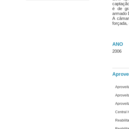
captação
é de gr
armado 
A câmar
forçada,
ANO
2006
Aprovei
Aprovei
Aproveit
Aproveit
Central 
Reabilit
Reabilit