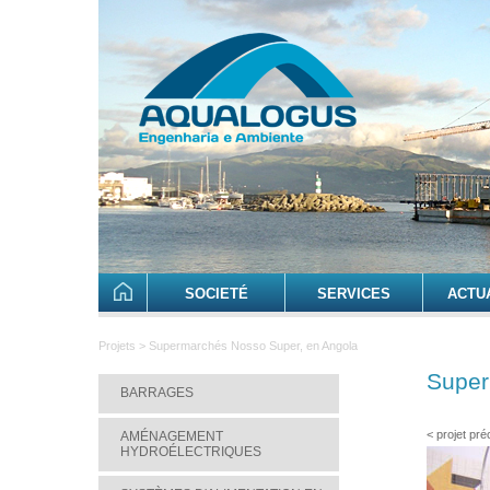
SOCIETÉ
SERVICES
ACTU
Projets > Supermarchés Nosso Super, en Angola
Super
BARRAGES
< projet pr
AMÉNAGEMENT
HYDROÉLECTRIQUES