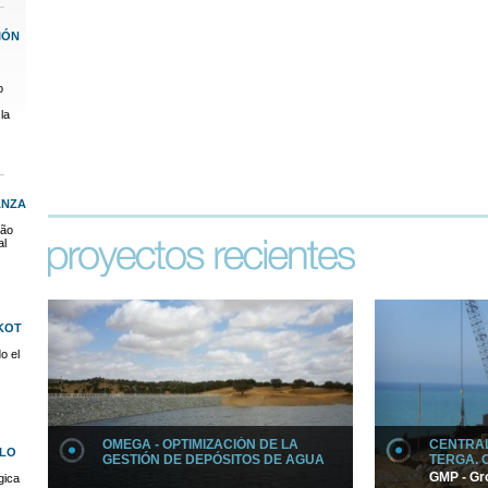
IÓN
o
la
ANZA
ção
al
KOT
o el
OMEGA - OPTIMIZACIÓN DE LA
CENTRAL
CLO
GESTIÓN DE DEPÓSITOS DE AGUA
TERGA. 
GMP - Gr
gica