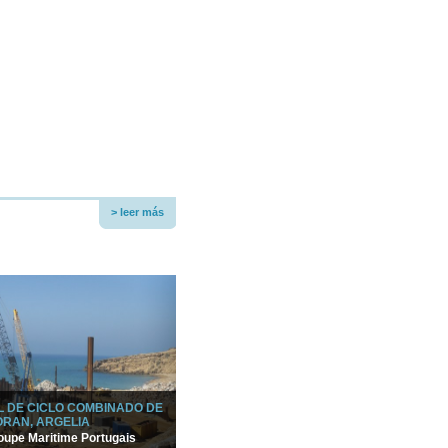
> leer más
 DE CICLO COMBINADO DE
ORAN, ARGELIA
oupe Maritime Portugais