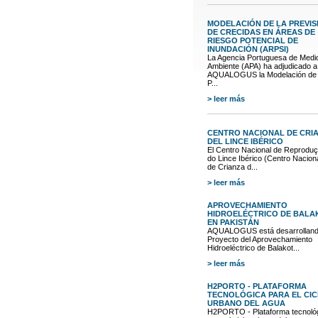
MODELACIÓN DE LA PREVIS
DE CRECIDAS EN ÁREAS DE
RIESGO POTENCIAL DE
INUNDACIÓN (ARPSI)
La Agencia Portuguesa de Medi
Ambiente (APA) ha adjudicado a
AQUALOGUS la Modelación de 
P...
> leer más
CENTRO NACIONAL DE CRI
DEL LINCE IBÉRICO
El Centro Nacional de Reprodu
do Lince Ibérico (Centro Nacion
de Crianza d...
> leer más
APROVECHAMIENTO
HIDROELÉCTRICO DE BALA
EN PAKISTÁN
AQUALOGUS está desarrolland
Proyecto del Aprovechamiento
Hidroeléctrico de Balakot...
> leer más
H2PORTO - PLATAFORMA
TECNOLÓGICA PARA EL CI
URBANO DEL AGUA
H2PORTO - Plataforma tecnoló